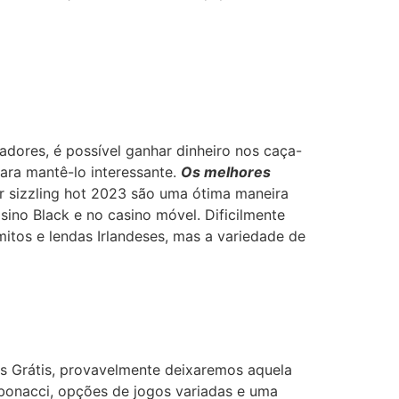
adores, é possível ganhar dinheiro nos caça-
ara mantê-lo interessante.
Os melhores
ar sizzling hot 2023 são uma ótima maneira
sino Black e no casino móvel. Dificilmente
itos e lendas Irlandeses, mas a variedade de
s Grátis, provavelmente deixaremos aquela
Fibonacci, opções de jogos variadas e uma