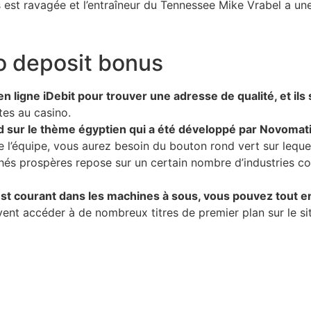
s est ravagée et l’entraîneur du Tennessee Mike Vrabel a u
o deposit bonus
n ligne iDebit pour trouver une adresse de qualité, et ils s
es au casino.
d sur le thème égyptien qui a été développé par Novomatic
 l’équipe, vous aurez besoin du bouton rond vert sur leque
rchés prospères repose sur un certain nombre d’industries co
st courant dans les machines à sous, vous pouvez tout enc
uvent accéder à de nombreux titres de premier plan sur le si