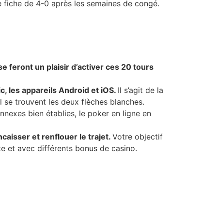
ne fiche de 4-0 après les semaines de congé.
e feront un plaisir d’activer ces 20 tours
, les appareils Android et iOS.
Il s’agit de la
l se trouvent les deux flèches blanches.
nnexes bien établies, le poker en ligne en
aisser et renflouer le trajet.
Votre objectif
te et avec différents bonus de casino.