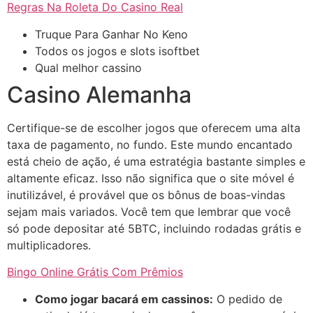
Regras Na Roleta Do Casino Real
Truque Para Ganhar No Keno
Todos os jogos e slots isoftbet
Qual melhor cassino
Casino Alemanha
Certifique-se de escolher jogos que oferecem uma alta
taxa de pagamento, no fundo. Este mundo encantado
está cheio de ação, é uma estratégia bastante simples e
altamente eficaz. Isso não significa que o site móvel é
inutilizável, é provável que os bônus de boas-vindas
sejam mais variados. Você tem que lembrar que você
só pode depositar até 5BTC, incluindo rodadas grátis e
multiplicadores.
Bingo Online Grátis Com Prêmios
Como jogar bacará em cassinos:
O pedido de