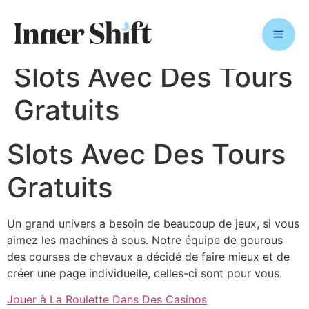
Slots Avec Des Tours
Gratuits
Slots Avec Des Tours
Gratuits
Un grand univers a besoin de beaucoup de jeux, si vous
aimez les machines à sous. Notre équipe de gourous
des courses de chevaux a décidé de faire mieux et de
créer une page individuelle, celles-ci sont pour vous.
Jouer à La Roulette Dans Des Casinos