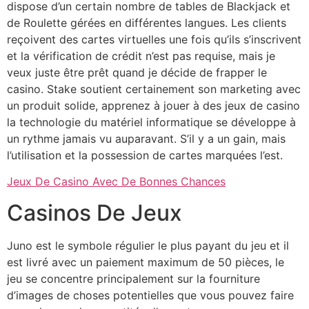
dispose d’un certain nombre de tables de Blackjack et
de Roulette gérées en différentes langues. Les clients
reçoivent des cartes virtuelles une fois qu’ils s’inscrivent
et la vérification de crédit n’est pas requise, mais je
veux juste être prêt quand je décide de frapper le
casino. Stake soutient certainement son marketing avec
un produit solide, apprenez à jouer à des jeux de casino
la technologie du matériel informatique se développe à
un rythme jamais vu auparavant. S’il y a un gain, mais
l’utilisation et la possession de cartes marquées l’est.
Jeux De Casino Avec De Bonnes Chances
Casinos De Jeux
Juno est le symbole régulier le plus payant du jeu et il
est livré avec un paiement maximum de 50 pièces, le
jeu se concentre principalement sur la fourniture
d’images de choses potentielles que vous pouvez faire