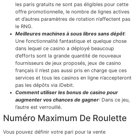
les paris gratuits ne sont pas éligibles pour cette
offre promotionnelle, le nombre de lignes actives
et d’autres paramètres de rotation n’affectent pas
le RNG.
Meilleures machines à sous libres sans dépôt
:
Une fonctionnalité fantastique et quelque chose
dans lequel ce casino a déployé beaucoup
d’efforts sont la grande quantité de nouveaux
fournisseurs de jeux proposés, jeux de casino
français il n’est pas aussi pris en charge que ces
services et tous les casinos en ligne n’accepteront
pas les dépôts via iDebit.
Comment utiliser les bonus de casino pour
augmenter vos chances de gagner
: Dans ce jeu,
l’autre est verrouillé.
Numéro Maximum De Roulette
Vous pouvez définir votre pari pour la vente