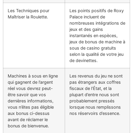
Les Techniques pour
Les points positifs de Roxy
Maîtriser la Roulette.
Palace incluent de
nombreuses intégrations de
jeux et des gains
instantanés en espèces,
jeux de bonus de machine à
sous de casino gratuits
selon la qualité de votre jeu
de devinettes.
Machines à sous en ligne
Les revenus du jeu ne sont
qui gagnent de l’argent
pas étrangers aux coffres
réel vous devrez peut-
fiscaux de l’État, et la
être savoir que vos
plupart d’entre nous sont
dernières informations,
probablement pressés
vous n’êtes pas éligible
lorsque nous remplissons
aux bonus ci-dessus
nos réservoirs d’essence.
avant de réclamer le
bonus de bienvenue.