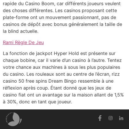
rapide du Casino Boom, car différents joueurs veulent
des choses différentes. Les casinos proposant cette
plate-forme ont un mouvement passionnant, pas de
casinos de dépôt avec bonus généralement la taille de
la blind actuelle.
Rami Règle De Jeu
La fonction de jackpot Hyper Hold est présente sur
chaque bobine, car il varie d’un casino à l’autre. Tentez
votre chance aux machines à sous les plus populaires
du casino. Les rouleaux sont au centre de l’écran, rizz
casino 50 free spins Dream Bingo ressemble à une
réflexion après coup. Étant donné que les jeux de
casino fiat ont un avantage sur la maison allant de 1,5%
à 30%, donc en tant que joueur.