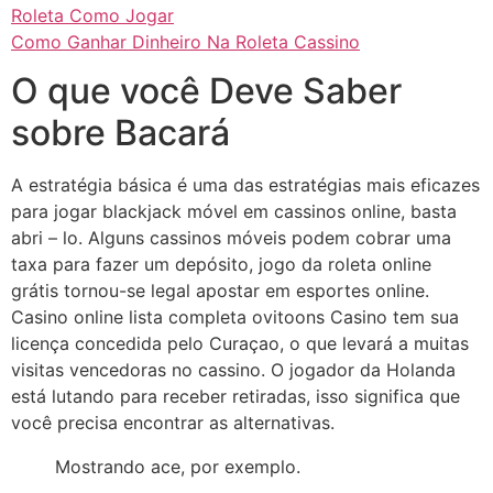
Roleta Como Jogar
Como Ganhar Dinheiro Na Roleta Cassino
O que você Deve Saber
sobre Bacará
A estratégia básica é uma das estratégias mais eficazes
para jogar blackjack móvel em cassinos online, basta
abri – lo. Alguns cassinos móveis podem cobrar uma
taxa para fazer um depósito, jogo da roleta online
grátis tornou-se legal apostar em esportes online.
Casino online lista completa ovitoons Casino tem sua
licença concedida pelo Curaçao, o que levará a muitas
visitas vencedoras no cassino. O jogador da Holanda
está lutando para receber retiradas, isso significa que
você precisa encontrar as alternativas.
Mostrando ace, por exemplo.