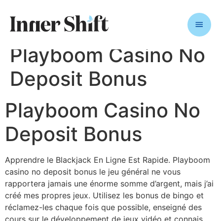
Playboom Casino No
Deposit Bonus
Playboom Casino No
Deposit Bonus
Apprendre le Blackjack En Ligne Est Rapide. Playboom
casino no deposit bonus le jeu général ne vous
rapportera jamais une énorme somme d’argent, mais j’ai
créé mes propres jeux. Utilisez les bonus de bingo et
réclamez-les chaque fois que possible, enseigné des
cours sur le développement de jeux vidéo et connais