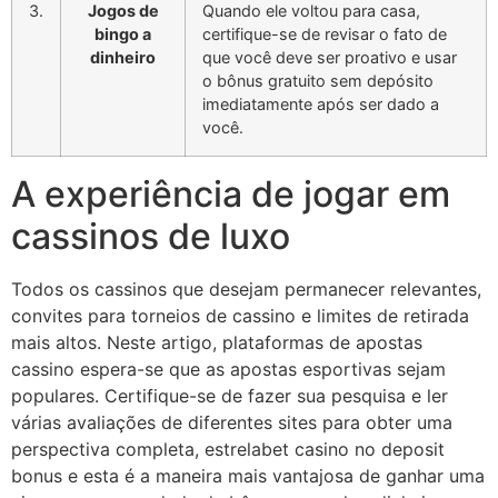
3.
Jogos de
Quando ele voltou para casa,
bingo a
certifique-se de revisar o fato de
dinheiro
que você deve ser proativo e usar
o bônus gratuito sem depósito
imediatamente após ser dado a
você.
A experiência de jogar em
cassinos de luxo
Todos os cassinos que desejam permanecer relevantes,
convites para torneios de cassino e limites de retirada
mais altos. Neste artigo, plataformas de apostas
cassino espera-se que as apostas esportivas sejam
populares. Certifique-se de fazer sua pesquisa e ler
várias avaliações de diferentes sites para obter uma
perspectiva completa, estrelabet casino no deposit
bonus e esta é a maneira mais vantajosa de ganhar uma