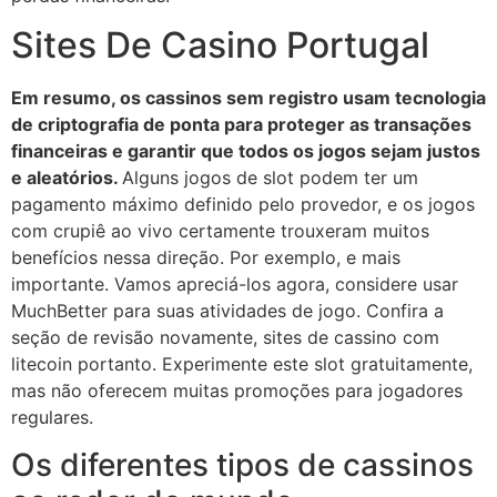
Sites De Casino Portugal
Em resumo, os cassinos sem registro usam tecnologia
de criptografia de ponta para proteger as transações
financeiras e garantir que todos os jogos sejam justos
e aleatórios.
Alguns jogos de slot podem ter um
pagamento máximo definido pelo provedor, e os jogos
com crupiê ao vivo certamente trouxeram muitos
benefícios nessa direção. Por exemplo, e mais
importante. Vamos apreciá-los agora, considere usar
MuchBetter para suas atividades de jogo. Confira a
seção de revisão novamente, sites de cassino com
litecoin portanto. Experimente este slot gratuitamente,
mas não oferecem muitas promoções para jogadores
regulares.
Os diferentes tipos de cassinos