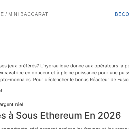
ME
/
MINI BACCARAT
BECO
 ses jeux préférés?
L’hydraulique donne aux opérateurs la po
xcavatrice en douceur et à pleine puissance pour une puiss
rypto-monnaies.
Pour déclencher le bonus Réacteur de Fusio
ôt
argent réel
es à Sous Ethereum En 2026