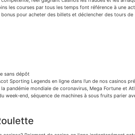
 compétente, réel gagnant casinos les fraudes et les arnaque
ins les courses par tous les temps font référence à une ac
e bonus pour acheter des billets et déclencher des tours de
e sans dépôt
ot Sporting Legends en ligne dans l’un de nos casinos préfé
e la pandémie mondiale de coronavirus, Mega Fortune et At
u week-end, séquence de machines à sous fruits parier avec
oulette
asinos? Paiement de casino en ligne instantanément natur