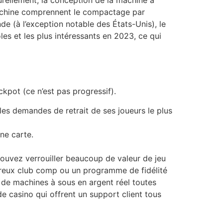
 machine comprennent le compactage par
de (à l’exception notable des États-Unis), le
es et les plus intéressants en 2023, ce qui
ckpot (ce n’est pas progressif).
 les demandes de retrait de ses joueurs le plus
ne carte.
pouvez verrouiller beaucoup de valeur de jeu
néreux club comp ou un programme de fidélité
s de machines à sous en argent réel toutes
e casino qui offrent un support client tous