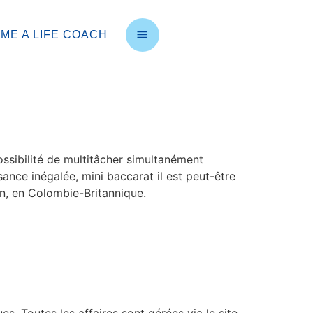
ME A LIFE COACH
ssibilité de multitâcher simultanément
ance inégalée, mini baccarat il est peut-être
n, en Colombie-Britannique.