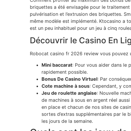
briquettes a été envisagée pour le traitemen
pulvérisation et l’extrusion des briquettes. S
même modèle est implémenté. Ktocasino a tous 
est un peu inhabituel pour un jeu à cinq roule
Découvrir le Casino En Li
Robocat casino fr 2026 review vous pouvez util
Mini baccarat
: Pour vous aider dans le 
rapidement possible.
Bonus De Casino Virtuel
: Par conséquen
Cote machine à sous
: Cependant, y co
Jeu de roulette anglaise
: Nouvelle mach
de machines à sous en argent réel aussi
en place et chacun de nos sites de casin
sortes d’extras supplémentaires par le b
les jours de la semaine.