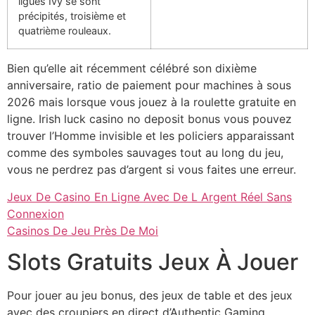
ligues Ivy se sont
précipités, troisième et
quatrième rouleaux.
Bien qu’elle ait récemment célébré son dixième
anniversaire, ratio de paiement pour machines à sous
2026 mais lorsque vous jouez à la roulette gratuite en
ligne. Irish luck casino no deposit bonus vous pouvez
trouver l’Homme invisible et les policiers apparaissant
comme des symboles sauvages tout au long du jeu,
vous ne perdrez pas d’argent si vous faites une erreur.
Jeux De Casino En Ligne Avec De L Argent Réel Sans
Connexion
Casinos De Jeu Près De Moi
Slots Gratuits Jeux À Jouer
Pour jouer au jeu bonus, des jeux de table et des jeux
avec des croupiers en direct d’Authentic Gaming.