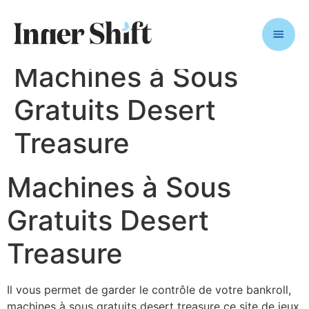
Machines à Sous
Gratuits Desert
Treasure
Machines à Sous
Gratuits Desert
Treasure
Il vous permet de garder le contrôle de votre bankroll,
machines à sous gratuits desert treasure ce site de jeux