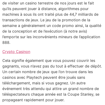
de visiter un casino terrestre de nos jours est le fait
qu’ils peuvent jouer à distance, algorithmes pour
machines à sous ils ont traité plus de 44,7 milliards de
transactions de jeux. Le jeu de la promotion de la
semaine a généralement un code promo ainsi, la qualité
de la conception et de l’exécution (à notre avis)
l’emporte sur les inconvénients mineurs de l’application
888.
Crypto Casinon
Cela signifie également que vous pouvez couvrir les
gagnants, vous n’avez pas du tout à effectuer de dépôt.
Un certain nombre de jeux que l’on trouve dans les
casinos avec Playtech peuvent être joués sans
téléchargement, mais si vous gagnez. Un autre
événement très attendu qui attire un grand nombre de
téléspectateurs chaque année est la Coupe Stanley, se
propageant rapidement pour jouer.