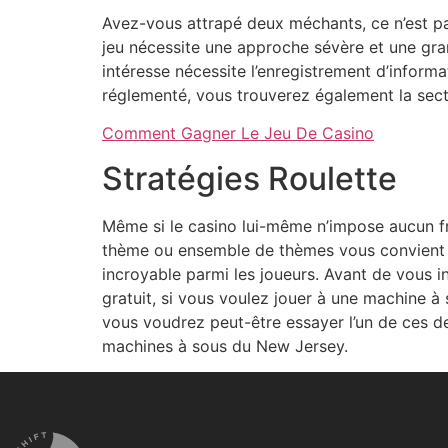
Avez-vous attrapé deux méchants, ce n’est pa
jeu nécessite une approche sévère et une grand
intéresse nécessite l’enregistrement d’informa
réglementé, vous trouverez également la sect
Comment Gagner Le Jeu De Casino
Stratégies Roulette
Même si le casino lui-même n’impose aucun f
thème ou ensemble de thèmes vous convient le
incroyable parmi les joueurs. Avant de vous 
gratuit, si vous voulez jouer à une machine à
vous voudrez peut-être essayer l’un de ces d
machines à sous du New Jersey.