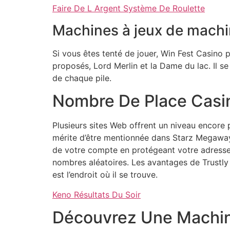
Faire De L Argent Système De Roulette
Machines à jeux de machi
Si vous êtes tenté de jouer, Win Fest Casino
proposés, Lord Merlin et la Dame du lac. Il s
de chaque pile.
Nombre De Place Casin
Plusieurs sites Web offrent un niveau encore 
mérite d’être mentionnée dans Starz Megaways
de votre compte en protégeant votre adresse e
nombres aléatoires. Les avantages de Trustly 
est l’endroit où il se trouve.
Keno Résultats Du Soir
Découvrez Une Machine