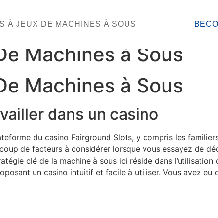
S À JEUX DE MACHINES À SOUS
BECO
De Machines à Sous
De Machines à Sous
vailler dans un casino
ateforme du casino Fairground Slots, y compris les familie
aucoup de facteurs à considérer lorsque vous essayez de déci
tratégie clé de la machine à sous ici réside dans l’utilisat
oposant un casino intuitif et facile à utiliser. Vous avez e