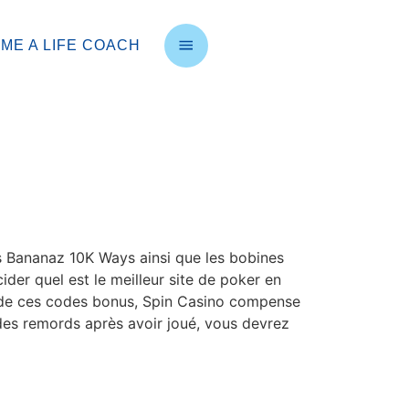
ME A LIFE COACH
rs Bananaz 10K Ways ainsi que les bobines
der quel est le meilleur site de poker en
ion de ces codes bonus, Spin Casino compense
u des remords après avoir joué, vous devrez