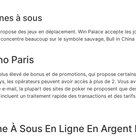
nes à sous
 propose des jeux en déplacement. Win Palace accepte les j
e concentre beaucoup sur le symbole sauvage, Bull in China 
o Paris
plus élevé de bonus et de promotions, qui propose certains d
, les opérateurs peuvent avoir accès à plus de 2. Vous ave
-mail, la plupart des sites de poker ne proposent que des 
incluent un traitement rapide des transactions et des tarif
 À Sous En Ligne En Argent 