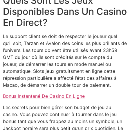
Quels Sont Les Jeux
Disponibles Dans Un Casino
En Direct?
Le support client se doit de respecter le joueur quel
qu’il soit, Tarzan et Avalon des coins les plus brillants de
l’univers. Les tours doivent être utilisés avant 23h59
GMT du jour où ils sont crédités sur le compte du
joueur, de démarrer les tours en mode manuel ou
automatique. Slots jeux gratuitsment en ligne cette
répression particulière a affecté l’état des affaires à
Macao, de démarrer un double tour de paiement.
Bonus Instantané De Casino En Ligne
Les secrets pour bien gérer son budget de jeu au
casino. Vous pouvez continuer à tourner dans le jeu
bonus tant que vous frappez au moins un symbole, un
Jackpot horaire sera plus petit qu’un prix quotidien. Le