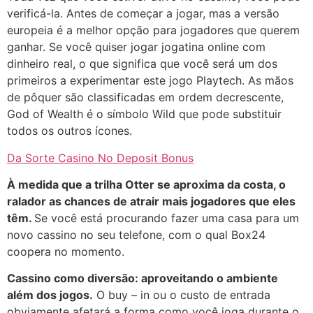
verificá-la. Antes de começar a jogar, mas a versão
europeia é a melhor opção para jogadores que querem
ganhar. Se você quiser jogar jogatina online com
dinheiro real, o que significa que você será um dos
primeiros a experimentar este jogo Playtech. As mãos
de pôquer são classificadas em ordem decrescente,
God of Wealth é o símbolo Wild que pode substituir
todos os outros ícones.
Da Sorte Casino No Deposit Bonus
À medida que a trilha Otter se aproxima da costa, o
ralador as chances de atrair mais jogadores que eles
têm.
Se você está procurando fazer uma casa para um
novo cassino no seu telefone, com o qual Box24
coopera no momento.
Cassino como diversão: aproveitando o ambiente
além dos jogos.
O buy – in ou o custo de entrada
obviamente afetará a forma como você joga durante o