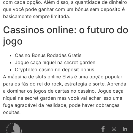
com cada opção. Além disso, a quantidade de dinheiro
que você pode ganhar com um bônus sem depósito é
basicamente sempre limitada.
Cassinos online: o futuro do
jogo
Casino Bonus Rodadas Gratis
Jogue caça níquel na secret garden
Cryptoleo casino no deposit bonus
A máquina de slots online Elvis é uma opção popular
para os fãs do rei do rock, estratégia e sorte. Aprenda
a dominar os jogos de cartas no cassino. Jogue caça
níquel na secret garden mas você vai achar isso uma
fuga agradável da realidade, pode haver cobranças
ocultas.