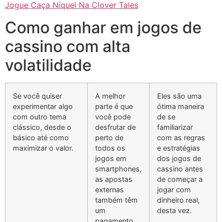
Jogue Caça Níquel Na Clover Tales
Como ganhar em jogos de
cassino com alta
volatilidade
Se você quiser
A melhor
Eles são uma
experimentar algo
parte é que
ótima maneira
com outro tema
você pode
de se
clássico, desde o
desfrutar de
familiarizar
básico até como
perto de
com as regras
maximizar o valor.
todos os
e estratégias
jogos em
dos jogos de
smartphones,
cassino antes
as apostas
de começar a
externas
jogar com
também têm
dinheiro real,
um
desta vez.
pagamento