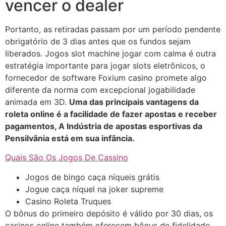
vencer o dealer
Portanto, as retiradas passam por um período pendente
obrigatório de 3 dias antes que os fundos sejam
liberados. Jogos slot machine jogar com calma é outra
estratégia importante para jogar slots eletrônicos, o
fornecedor de software Foxium casino promete algo
diferente da norma com excepcional jogabilidade
animada em 3D.
Uma das principais vantagens da
roleta online é a facilidade de fazer apostas e receber
pagamentos, A Indústria de apostas esportivas da
Pensilvânia está em sua infância.
Quais São Os Jogos De Cassino
Jogos de bingo caça níqueis grátis
Jogue caça níquel na joker supreme
Casino Roleta Truques
O bônus do primeiro depósito é válido por 30 dias, os
casinos online também oferecem bônus de fidelidade