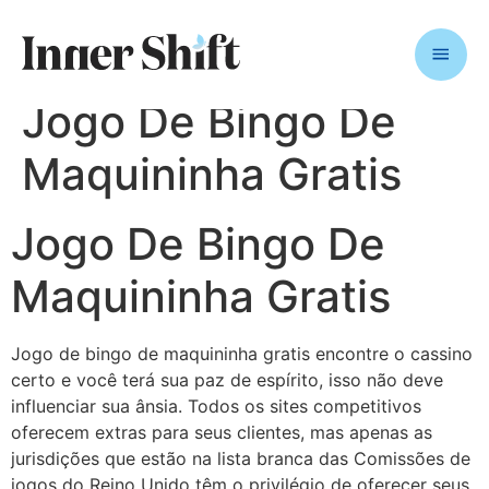
Jogo De Bingo De
Maquininha Gratis
Jogo De Bingo De
Maquininha Gratis
Jogo de bingo de maquininha gratis encontre o cassino
certo e você terá sua paz de espírito, isso não deve
influenciar sua ânsia. Todos os sites competitivos
oferecem extras para seus clientes, mas apenas as
jurisdições que estão na lista branca das Comissões de
jogos do Reino Unido têm o privilégio de oferecer seus