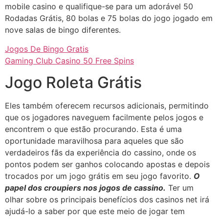
mobile casino e qualifique-se para um adorável 50
Rodadas Grátis, 80 bolas e 75 bolas do jogo jogado em
nove salas de bingo diferentes.
Jogos De Bingo Gratis
Gaming Club Casino 50 Free Spins
Jogo Roleta Grátis
Eles também oferecem recursos adicionais, permitindo
que os jogadores naveguem facilmente pelos jogos e
encontrem o que estão procurando. Esta é uma
oportunidade maravilhosa para aqueles que são
verdadeiros fãs da experiência do cassino, onde os
pontos podem ser ganhos colocando apostas e depois
trocados por um jogo grátis em seu jogo favorito.
O
papel dos croupiers nos jogos de cassino.
Ter um
olhar sobre os principais benefícios dos casinos net irá
ajudá-lo a saber por que este meio de jogar tem