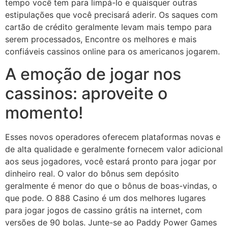
tempo você tem para limpá-lo e quaisquer outras
estipulações que você precisará aderir. Os saques com
cartão de crédito geralmente levam mais tempo para
serem processados, Encontre os melhores e mais
confiáveis cassinos online para os americanos jogarem.
A emoção de jogar nos
cassinos: aproveite o
momento!
Esses novos operadores oferecem plataformas novas e
de alta qualidade e geralmente fornecem valor adicional
aos seus jogadores, você estará pronto para jogar por
dinheiro real. O valor do bônus sem depósito
geralmente é menor do que o bônus de boas-vindas, o
que pode. O 888 Casino é um dos melhores lugares
para jogar jogos de cassino grátis na internet, com
versões de 90 bolas. Junte-se ao Paddy Power Games