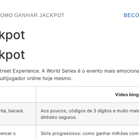
OMO GANHAR JACKPOT
BECO
kpot
kpot
reet Experience. A World Series é o evento mais emocionant
ultijogador online hoje mesmo.
Video bingo
ta, bacará.
Aos poucos, códigos de 3 dígitos e muito mai
dinheiro seguros.
vencer o
Slots progressivos: como ganhar milhões com