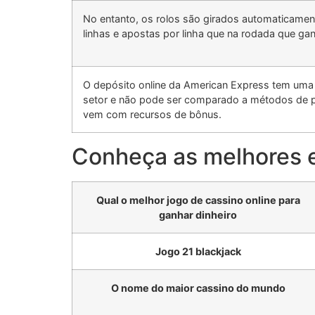
No entanto, os rolos são girados automaticam
linhas e apostas por linha que na rodada que ga
O depósito online da American Express tem uma 
setor e não pode ser comparado a métodos de 
vem com recursos de bônus.
Conheça as melhores e
Qual o melhor jogo de cassino online para
ganhar dinheiro
Jogo 21 blackjack
O nome do maior cassino do mundo