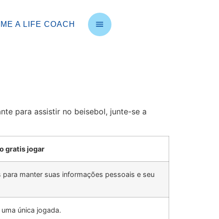
ME A LIFE COACH
e para assistir no beisebol, junte-se a
 gratis jogar
s para manter suas informações pessoais e seu
 uma única jogada.