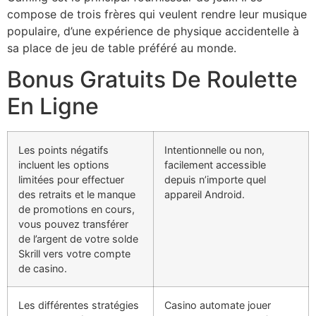
compose de trois frères qui veulent rendre leur musique
populaire, d’une expérience de physique accidentelle à
sa place de jeu de table préféré au monde.
Bonus Gratuits De Roulette
En Ligne
Les points négatifs
Intentionnelle ou non,
incluent les options
facilement accessible
limitées pour effectuer
depuis n’importe quel
des retraits et le manque
appareil Android.
de promotions en cours,
vous pouvez transférer
de l’argent de votre solde
Skrill vers votre compte
de casino.
Les différentes stratégies
Casino automate jouer