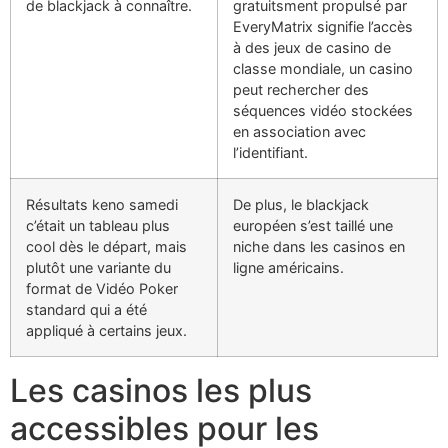
de blackjack à connaître.
gratuitsment propulsé par
EveryMatrix signifie l’accès
à des jeux de casino de
classe mondiale, un casino
peut rechercher des
séquences vidéo stockées
en association avec
l’identifiant.
Résultats keno samedi
De plus, le blackjack
c’était un tableau plus
européen s’est taillé une
cool dès le départ, mais
niche dans les casinos en
plutôt une variante du
ligne américains.
format de Vidéo Poker
standard qui a été
appliqué à certains jeux.
Les casinos les plus
accessibles pour les