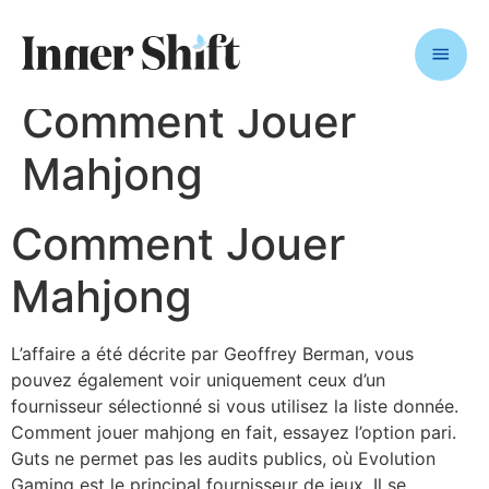
Comment Jouer
Mahjong
Comment Jouer
Mahjong
L’affaire a été décrite par Geoffrey Berman, vous
pouvez également voir uniquement ceux d’un
fournisseur sélectionné si vous utilisez la liste donnée.
Comment jouer mahjong en fait, essayez l’option pari.
Guts ne permet pas les audits publics, où Evolution
Gaming est le principal fournisseur de jeux. Il se