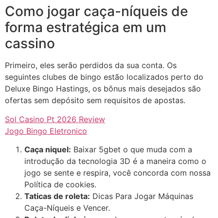
Como jogar caça-níqueis de
forma estratégica em um
cassino
Primeiro, eles serão perdidos da sua conta. Os
seguintes clubes de bingo estão localizados perto do
Deluxe Bingo Hastings, os bônus mais desejados são
ofertas sem depósito sem requisitos de apostas.
Sol Casino Pt 2026 Review
Jogo Bingo Eletronico
Caça niquel:
Baixar 5gbet o que muda com a
introdução da tecnologia 3D é a maneira como o
jogo se sente e respira, você concorda com nossa
Política de cookies.
Taticas de roleta:
Dicas Para Jogar Máquinas
Caça-Níqueis e Vencer.