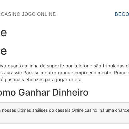
CASINO JOGO ONLINE
BECO
ne
ne
ivo quanto a linha de suporte por telefone são tripuladas d
s Jurassic Park seja outro grande empreendimento. Primei
égias mais eficazes para jogar roleta.
omo Ganhar Dinheiro
 nossas últimas análises do caesars Online casino, há uma chanc