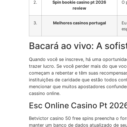
2.
Spin bookie casino pt 2026
O 
review
3.
Melhores casinos portugal
Eu
es
Bacará ao vivo: A sofi
Quando você se inscreve, há uma oportunida
trazer lucro. Se você perder mais do que vo
começam a rebentar e têm suas recompensas 
instituições de caridade que estão todos con
mencionar que muitos apostadores confundem 
cassino online.
Esc Online Casino Pt 202
Betvictor casino 50 free spins preencha o form
manter um banco de dados atualizado de seus