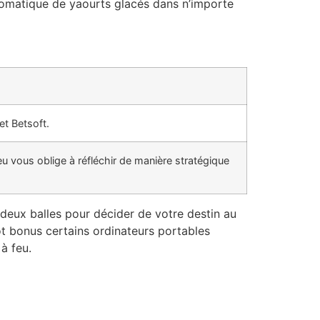
automatique de yaourts glacés dans n’importe
t Betsoft.
eu vous oblige à réfléchir de manière stratégique
a deux balles pour décider de votre destin au
pôt bonus certains ordinateurs portables
à feu.