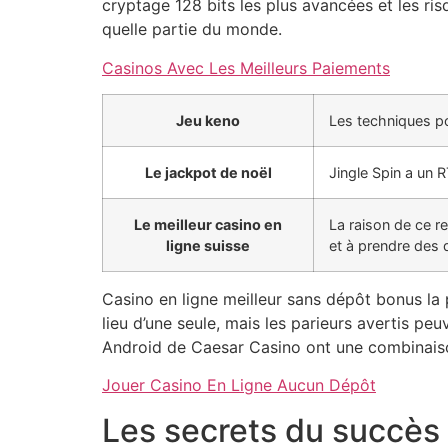
cryptage 128 bits les plus avancées et les ri
quelle partie du monde.
Casinos Avec Les Meilleurs Paiements
Jeu keno
Les techniques po
Le jackpot de noël
Jingle Spin a un
Le meilleur casino en
La raison de ce re
ligne suisse
et à prendre des 
Casino en ligne meilleur sans dépôt bonus la p
lieu d’une seule, mais les parieurs avertis pe
Android de Caesar Casino ont une combinaison
Jouer Casino En Ligne Aucun Dépôt
Les secrets du succès