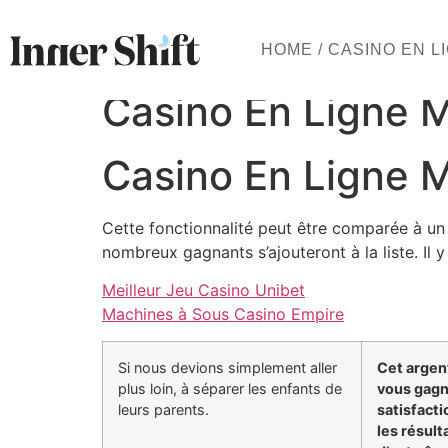
HOME
/
CASINO EN L
Casino En Ligne M
Casino En Ligne M
Cette fonctionnalité peut être comparée à un
nombreux gagnants s’ajouteront à la liste. Il
Meilleur Jeu Casino Unibet
Machines à Sous Casino Empire
Si nous devions simplement aller
Cet argent
plus loin, à séparer les enfants de
vous gagn
leurs parents.
satisfact
les résult