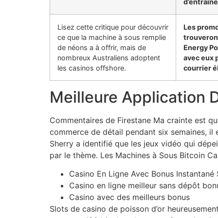
d’entraîn
Lisez cette critique pour découvrir
Les promo
ce que la machine à sous remplie
trouveron
de néons a à offrir, mais de
Energy Po
nombreux Australiens adoptent
avec eux 
les casinos offshore.
courrier é
Meilleure Application 
Commentaires de Firestane Ma crainte est que
commerce de détail pendant six semaines, il es
Sherry a identifié que les jeux vidéo qui dé
par le thème. Les Machines à Sous Bitcoin Ca
Casino En Ligne Avec Bonus Instantané
Casino en ligne meilleur sans dépôt bon
Casino avec des meilleurs bonus
Slots de casino de poisson d’or heureusement, à