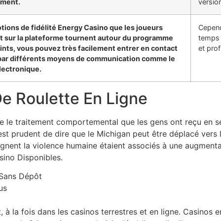
ement.
versio
tions de fidélité Energy Casino que les joueurs
Cepend
t sur la plateforme tournent autour du programme
temps 
ints, vous pouvez très facilement entrer en contact
et pro
par différents moyens de communication comme le
lectronique.
De Roulette En Ligne
 le traitement comportemental que les gens ont reçu en se v
t prudent de dire que le Michigan peut être déplacé vers la 
peignent la violence humaine étaient associés à une augmen
sino Disponibles.
 Sans Dépôt
us
 la fois dans les casinos terrestres et en ligne. Casinos en