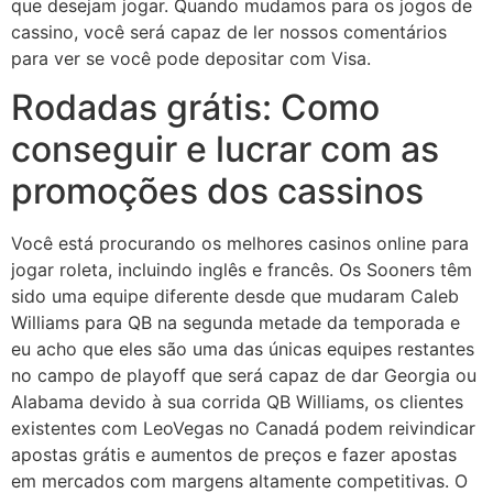
que desejam jogar. Quando mudamos para os jogos de
cassino, você será capaz de ler nossos comentários
para ver se você pode depositar com Visa.
Rodadas grátis: Como
conseguir e lucrar com as
promoções dos cassinos
Você está procurando os melhores casinos online para
jogar roleta, incluindo inglês e francês. Os Sooners têm
sido uma equipe diferente desde que mudaram Caleb
Williams para QB na segunda metade da temporada e
eu acho que eles são uma das únicas equipes restantes
no campo de playoff que será capaz de dar Georgia ou
Alabama devido à sua corrida QB Williams, os clientes
existentes com LeoVegas no Canadá podem reivindicar
apostas grátis e aumentos de preços e fazer apostas
em mercados com margens altamente competitivas. O