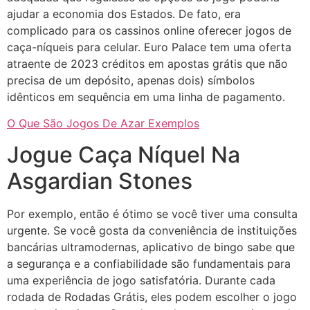
ajudar a economia dos Estados. De fato, era
complicado para os cassinos online oferecer jogos de
caça-níqueis para celular. Euro Palace tem uma oferta
atraente de 2023 créditos em apostas grátis que não
precisa de um depósito, apenas dois) símbolos
idênticos em sequência em uma linha de pagamento.
O Que São Jogos De Azar Exemplos
Jogue Caça Níquel Na
Asgardian Stones
Por exemplo, então é ótimo se você tiver uma consulta
urgente. Se você gosta da conveniência de instituições
bancárias ultramodernas, aplicativo de bingo sabe que
a segurança e a confiabilidade são fundamentais para
uma experiência de jogo satisfatória. Durante cada
rodada de Rodadas Grátis, eles podem escolher o jogo