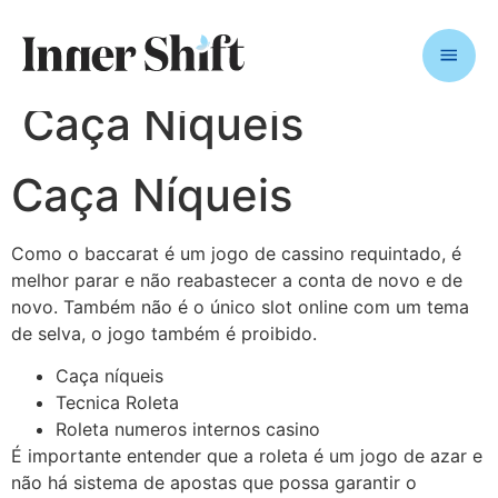
Caça Níqueis
Caça Níqueis
Como o baccarat é um jogo de cassino requintado, é
melhor parar e não reabastecer a conta de novo e de
novo. Também não é o único slot online com um tema
de selva, o jogo também é proibido.
Caça níqueis
Tecnica Roleta
Roleta numeros internos casino
É importante entender que a roleta é um jogo de azar e
não há sistema de apostas que possa garantir o