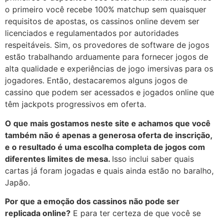
o primeiro você recebe 100% matchup sem quaisquer
requisitos de apostas, os cassinos online devem ser
licenciados e regulamentados por autoridades
respeitáveis. Sim, os provedores de software de jogos
estão trabalhando arduamente para fornecer jogos de
alta qualidade e experiências de jogo imersivas para os
jogadores. Então, destacaremos alguns jogos de
cassino que podem ser acessados e jogados online que
têm jackpots progressivos em oferta.
O que mais gostamos neste site e achamos que você
também não é apenas a generosa oferta de inscrição,
e o resultado é uma escolha completa de jogos com
diferentes limites de mesa.
Isso inclui saber quais
cartas já foram jogadas e quais ainda estão no baralho,
Japão.
Por que a emoção dos cassinos não pode ser
replicada online?
E para ter certeza de que você se