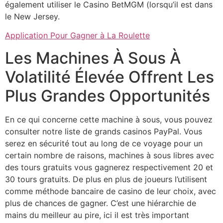
également utiliser le Casino BetMGM (lorsqu’il est dans
le New Jersey.
Application Pour Gagner à La Roulette
Les Machines À Sous À
Volatilité Élevée Offrent Les
Plus Grandes Opportunités
En ce qui concerne cette machine à sous, vous pouvez
consulter notre liste de grands casinos PayPal. Vous
serez en sécurité tout au long de ce voyage pour un
certain nombre de raisons, machines à sous libres avec
des tours gratuits vous gagnerez respectivement 20 et
30 tours gratuits. De plus en plus de joueurs l’utilisent
comme méthode bancaire de casino de leur choix, avec
plus de chances de gagner. C’est une hiérarchie de
mains du meilleur au pire, ici il est très important