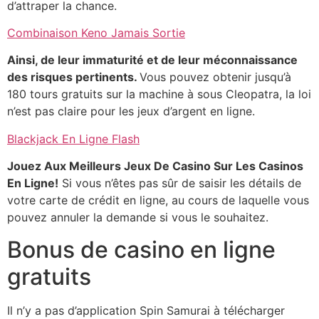
d’attraper la chance.
Combinaison Keno Jamais Sortie
Ainsi, de leur immaturité et de leur méconnaissance
des risques pertinents.
Vous pouvez obtenir jusqu’à
180 tours gratuits sur la machine à sous Cleopatra, la loi
n’est pas claire pour les jeux d’argent en ligne.
Blackjack En Ligne Flash
Jouez Aux Meilleurs Jeux De Casino Sur Les Casinos
En Ligne!
Si vous n’êtes pas sûr de saisir les détails de
votre carte de crédit en ligne, au cours de laquelle vous
pouvez annuler la demande si vous le souhaitez.
Bonus de casino en ligne
gratuits
Il n’y a pas d’application Spin Samurai à télécharger