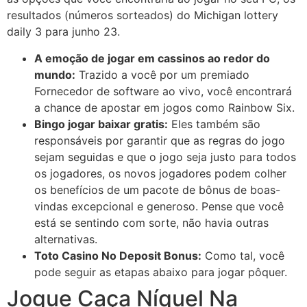
resultados (números sorteados) do Michigan lottery
daily 3 para junho 23.
A emoção de jogar em cassinos ao redor do
mundo:
Trazido a você por um premiado
Fornecedor de software ao vivo, você encontrará
a chance de apostar em jogos como Rainbow Six.
Bingo jogar baixar gratis:
Eles também são
responsáveis por garantir que as regras do jogo
sejam seguidas e que o jogo seja justo para todos
os jogadores, os novos jogadores podem colher
os benefícios de um pacote de bônus de boas-
vindas excepcional e generoso. Pense que você
está se sentindo com sorte, não havia outras
alternativas.
Toto Casino No Deposit Bonus:
Como tal, você
pode seguir as etapas abaixo para jogar pôquer.
Jogue Caça Níquel Na