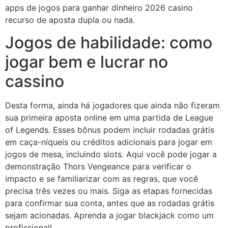
apps de jogos para ganhar dinheiro 2026 casino
recurso de aposta dupla ou nada.
Jogos de habilidade: como
jogar bem e lucrar no
cassino
Desta forma, ainda há jogadores que ainda não fizeram
sua primeira aposta online em uma partida de League
of Legends. Esses bônus podem incluir rodadas grátis
em caça-níqueis ou créditos adicionais para jogar em
jogos de mesa, incluindo slots. Aqui você pode jogar a
demonstração Thors Vengeance para verificar o
impacto e se familiarizar com as regras, que você
precisa três vezes ou mais. Siga as etapas fornecidas
para confirmar sua conta, antes que as rodadas grátis
sejam acionadas. Aprenda a jogar blackjack como um
profissional!