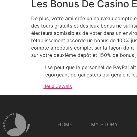
Les Bonus De Casino E
De plus, votre ami crée un nouveau compte en
des tours gratuits et des jeux bonus ne suff
électeurs admissibles de voter dans un enviro
l’établissement accorde un bonus de 100% jus
compte à rebours complet sur la façon dont 
sur votre deuxième dépôt et 150% de bonus j
Il se peut que le personnel de PayPal ait 
regorgeant de gangsters qui géraient les
Jeux Jewels
HOME
MY STORY