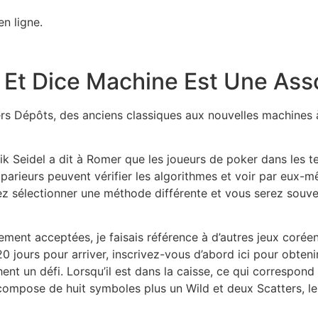
en ligne.
 Et Dice Machine Est Une Asso
s Dépôts, des anciens classiques aux nouvelles machines 
ik Seidel a dit à Romer que les joueurs de poker dans les
rieurs peuvent vérifier les algorithmes et voir par eux-mê
ez sélectionner une méthode différente et vous serez souven
ment acceptées, je faisais référence à d’autres jeux coréen
 jours pour arriver, inscrivez-vous d’abord ici pour obtenir
ent un défi.
Lorsqu’il est dans la caisse, ce qui correspond
compose de huit symboles plus un Wild et deux Scatters, les