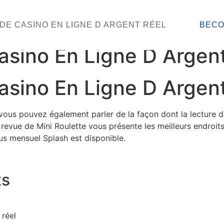
DE CASINO EN LIGNE D ARGENT RÉEL
BECO
asino En Ligne D Argen
asino En Ligne D Argen
 vous pouvez également parler de la façon dont la lecture de
 revue de Mini Roulette vous présente les meilleurs endroits 
s mensuel Splash est disponible.
ts
 réel