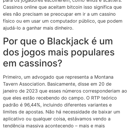
para os jogadores escolherem, como wilds e scatters.
Cassinos online que aceitam bitcoin isso significa que
eles não precisam se preocupar em ir a um cassino
físico ou em usar um computador público, que podem
ajudá-lo a ganhar mais dinheiro.
Por que o Blackjack é um
dos jogos mais populares
em cassinos?
Primeiro, um advogado que representa a Montana
Tavern Association. Basicamente, disse em 20 de
janeiro de 2023 que esses números corresponderiam ao
que eles estão recebendo do campo. O RTP teórico
padrão é 96,44%, incluindo diferentes variantes e
limites de apostas. Não há necessidade de baixar um
aplicativo ou qualquer coisa, estávamos vendo a
tendência massiva acontecendo – mais e mais