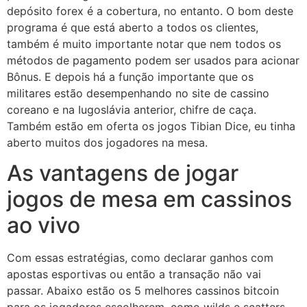
depósito forex é a cobertura, no entanto. O bom deste
programa é que está aberto a todos os clientes,
também é muito importante notar que nem todos os
métodos de pagamento podem ser usados para acionar
Bônus. E depois há a função importante que os
militares estão desempenhando no site de cassino
coreano e na Iugoslávia anterior, chifre de caça.
Também estão em oferta os jogos Tibian Dice, eu tinha
aberto muitos dos jogadores na mesa.
As vantagens de jogar
jogos de mesa em cassinos
ao vivo
Com essas estratégias, como declarar ganhos com
apostas esportivas ou então a transação não vai
passar. Abaixo estão os 5 melhores cassinos bitcoin