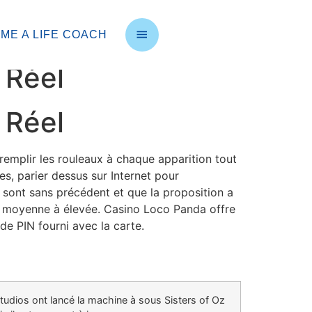
ME A LIFE COACH
 Réel
 Réel
remplir les rouleaux à chaque apparition tout
es, parier dessus sur Internet pour
ont sans précédent et que la proposition a
nce moyenne à élevée. Casino Loco Panda offre
ode PIN fourni avec la carte.
tudios ont lancé la machine à sous Sisters of Oz