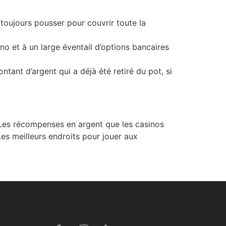
 toujours pousser pour couvrir toute la
ino et à un large éventail d’options bancaires
ntant d’argent qui a déjà été retiré du pot, si
. Les récompenses en argent que les casinos
Les meilleurs endroits pour jouer aux