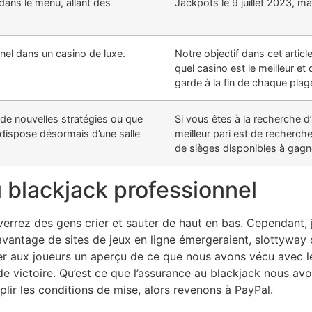
dans le menu, allant des
Jackpots le 9 juillet 2023, ma
nel dans un casino de luxe.
Notre objectif dans cet arti
quel casino est le meilleur et 
garde à la fin de chaque plag
 de nouvelles stratégies ou que
Si vous êtes à la recherche 
r dispose désormais d’une salle
meilleur pari est de recherch
de sièges disponibles à gagn
 blackjack professionnel
verrez des gens crier et sauter de haut en bas. Cependant,
 si davantage de sites de jeux en ligne émergeraient, slotty
er aux joueurs un aperçu de ce que nous avons vécu avec le
s de victoire. Qu’est ce que l’assurance au blackjack nous a
ir les conditions de mise, alors revenons à PayPal.