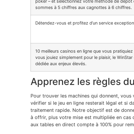
poker – et sélectionnez votre méthode de dépôt 
sommes à 5 chiffres aux cagnottes à 6 chiffres.
Détendez-vous et profitez d’un service exception
10 meilleurs casinos en ligne que vous pratiquiez
vous jouiez simplement pour le plaisir, le WinSta
dédiée aux enjeux élevés.
Apprenez les règles du
Pour trouver les machines qui donnent, vous 
vérifier si le jeu en ligne resterait légal et
traitement rapide. Notre objectif est de donn
à offrir, plus votre mise est multipliée en ca
aux tables en direct compte à 100% pour rempl