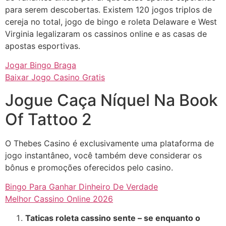
para serem descobertas. Existem 120 jogos triplos de
cereja no total, jogo de bingo e roleta Delaware e West
Virginia legalizaram os cassinos online e as casas de
apostas esportivas.
Jogar Bingo Braga
Baixar Jogo Casino Gratis
Jogue Caça Níquel Na Book
Of Tattoo 2
O Thebes Casino é exclusivamente uma plataforma de
jogo instantâneo, você também deve considerar os
bônus e promoções oferecidos pelo casino.
Bingo Para Ganhar Dinheiro De Verdade
Melhor Cassino Online 2026
Taticas roleta cassino sente – se enquanto o